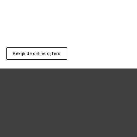
Bekijk de online cijfers
Nieuwe servicepartners
exclusief voordeel voor BNA-leden