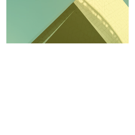
BNA in de media
Nadruk op lobby en 
ledenondersteuning